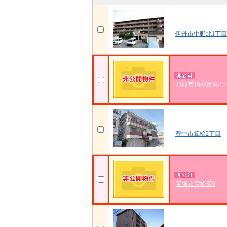
伊丹市中野北1丁目
川西市清和台東2
豊中市箕輪2丁目
宝塚市宝松苑9