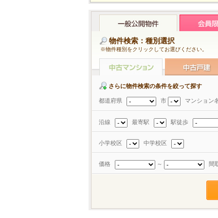
物件検索：種別選択
※物件種別をクリックしてお選びください。
さらに物件検索の条件を絞って探す
都道府県
市
マンション
沿線
最寄駅
駅徒歩
小学校区
中学校区
価格
～
間