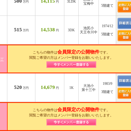
500
14,115
3LDK
万円
円
宝梅中
5階建て
1974/12
池尻小
515
14,538
3DK
万円
円
天王寺川中
5階建て
会員限定の公開物件
こちらの物件は
です。
閲覧ご希望の方はメンバー登録をお願いいたします。
6丁
1983/9
大池小
520
14,679
1K
万円
円
第十三中
3階建て
会員限定の公開物件
こちらの物件は
です。
閲覧ご希望の方はメンバー登録をお願いいたします。