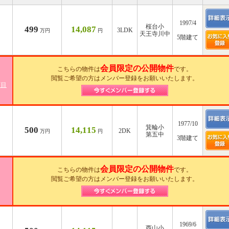
1997/4
桜台小
499
14,087
3LDK
万円
円
天王寺川中
5階建て
会員限定の公開物件
こちらの物件は
です。
閲覧ご希望の方はメンバー登録をお願いいたします。
丁目
1977/10
箕輪小
500
14,115
2DK
万円
円
第五中
3階建て
会員限定の公開物件
こちらの物件は
です。
閲覧ご希望の方はメンバー登録をお願いいたします。
1969/6
西山小