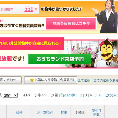
551
員公開物件
件
ck問い合わせ
お気に入り登録（会員専用）
全て選択
｜
全ての選択を解
数
43ページ中4ページ目
[前の20件]
2
|
3
|
4
|
5
|
6
[次の20
築年月
価格
月々支払例
間取
学校区
階数