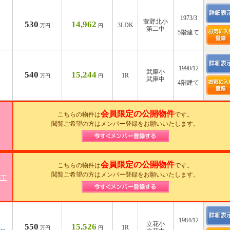
1973/3
萱野北小
530
14,962
3LDK
万円
円
第二中
5階建て
1990/12
武庫小
540
15,244
1R
万円
円
武庫中
4階建て
会員限定の公開物件
こちらの物件は
です。
閲覧ご希望の方はメンバー登録をお願いいたします。
会員限定の公開物件
こちらの物件は
です。
閲覧ご希望の方はメンバー登録をお願いいたします。
4丁
1984/12
立花小
550
15,526
1R
万円
円