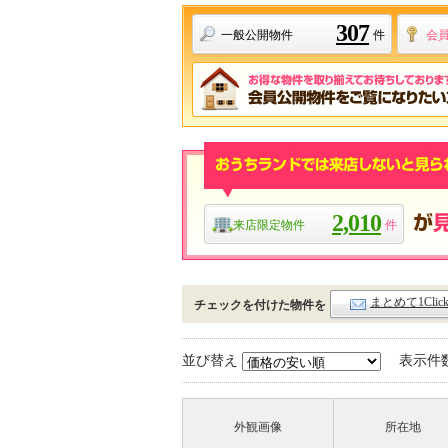
307
一般公開物件
件
会
2,010
来店限定物件
件
まとめて1Cli
チェックを付けた物件を
並び替え
表示件
外観画像
所在地