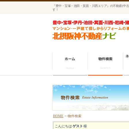
『豊中・宝塚・池田・箕面・川西エリア』の不動産(中古
す！
HOME
>
物件検索
こんにちは
ゲスト
様