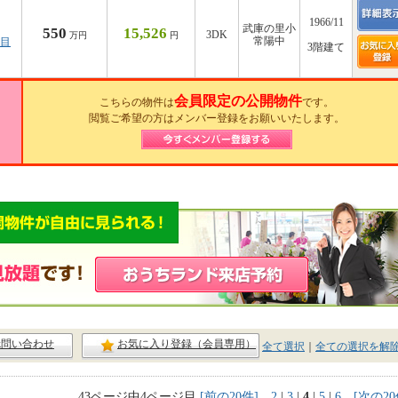
1966/11
武庫の里小
550
15,526
3DK
万円
円
常陽中
丁目
3階建て
会員限定の公開物件
こちらの物件は
です。
閲覧ご希望の方はメンバー登録をお願いいたします。
ck問い合わせ
お気に入り登録（会員専用）
全て選択
｜
全ての選択を解
43ページ中4ページ目
[前の20件]
2
|
3
|
4
|
5
|
6
[次の20