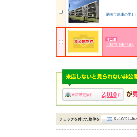
尼崎市武庫の里1
尼崎市神田中通3
2,010
来店限定物件
件
まとめて1Cli
チェックを付けた物件を