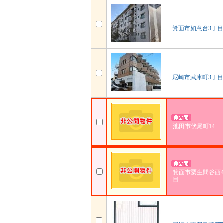
箕面市如意台3丁目
尼崎市武庫町3丁目
池田市伏尾町14
箕面市粟生間谷西
目