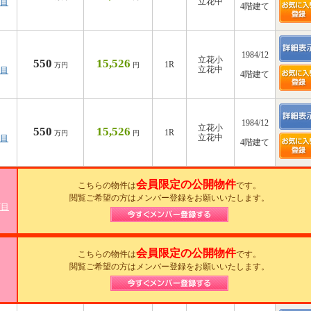
立花中
丁目
4階建て
1984/12
立花小
550
15,526
1R
万円
円
立花中
丁目
4階建て
1984/12
立花小
550
15,526
1R
万円
円
立花中
丁目
4階建て
会員限定の公開物件
こちらの物件は
です。
閲覧ご希望の方はメンバー登録をお願いいたします。
丁目
会員限定の公開物件
こちらの物件は
です。
閲覧ご希望の方はメンバー登録をお願いいたします。