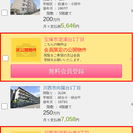
学校区 ： 杭瀬小・小田中
築年月 ： 1967/7
階数 ： 5階建て
200
万円
5,646
月々支払例
円
宝塚市逆瀬台1丁目
こちらの物件は
会員限定の公開物件
閲覧をご希望の方は会員
登録をお願いいたします。
無料会員登録
川西市向陽台1丁目
間取り ： 2LDK
学校区 ： 緑台小・緑台中
築年月 ： 1973/1
階数 ： 4階建て
250
万円
7,058
月々支払例
円
川西市清和台東4丁目