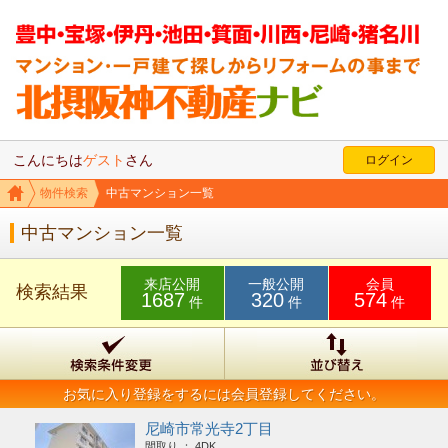
こんにちは
ゲスト
さん
ログイン
物件検索
中古マンション一覧
中古マンション一覧
来店公開
一般公開
会員
検索結果
1687
320
574
件
件
件
お気に入り登録をするには会員登録してください。
尼崎市常光寺2丁目
間取り ： 4DK