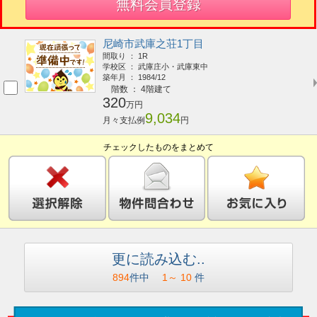
無料会員登録
尼崎市武庫之荘1丁目
間取り ： 1R
学校区 ： 武庫庄小・武庫東中
築年月 ： 1984/12
階数 ： 4階建て
320
万円
9,034
月々支払例
円
チェックしたものをまとめて
更に読み込む..
894
件中
1
～
10
件