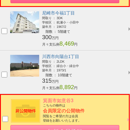
尼崎市今福1丁目
間取り ： 3DK
学校区 ： 杭瀬小・小田中
築年月 ： 1967/2
階数 ： 5階建て
300
万円
8,469
月々支払例
円
川西市向陽台1丁目
間取り ： 2LDK
学校区 ： 緑台小・緑台中
築年月 ： 1973/1
階数 ： 10階建て
315
万円
8,892
月々支払例
円
箕面市如意谷3
こちらの物件は
会員限定の公開物件
閲覧をご希望の方は会員
登録をお願いいたします。