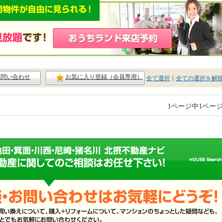
ck問い合わせ
お気に入り登録（会員専用）
全て選択
｜
全ての選択を解
1ページ中1ペー