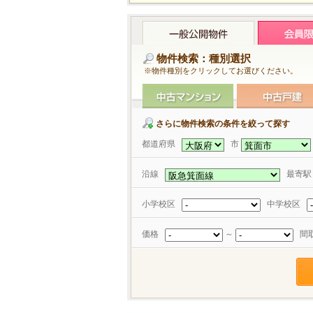
物件検索：種別選択
※物件種別をクリックしてお選びください。
さらに物件検索の条件を絞って探す
都道府県
市
沿線
最寄
小学校区
中学校区
価格
～
間