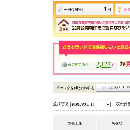
1
一般公開物件
件
会
2,127
来店限定物件
件
まとめて1Cli
チェックを付けた物件を
並び替え
表示件
外観画像
所在地