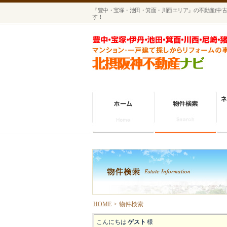
『豊中・宝塚・池田・箕面・川西エリア』の不動産(中古
す！
HOME
>
物件検索
こんにちは
ゲスト
様