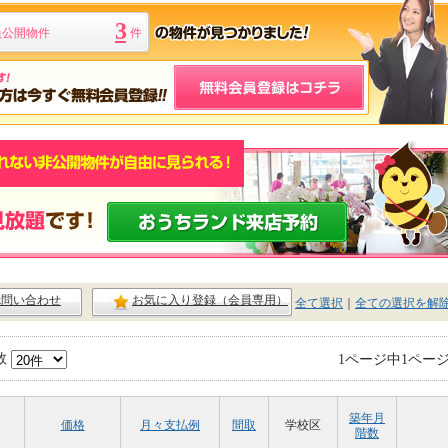
3
員公開物件
件
ck問い合わせ
お気に入り登録（会員専用）
全て選択
｜
全ての選択を解
数
1ページ中1ペー
築年月
価格
月々支払例
間取
学校区
階数