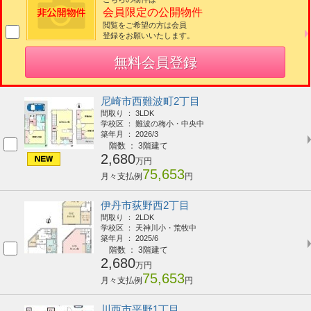
会員限定の公開物件
閲覧をご希望の方は会員
登録をお願いいたします。
無料会員登録
尼崎市西難波町2丁目
間取り ： 3LDK
学校区 ： 難波の梅小・中央中
築年月 ： 2026/3
階数 ： 3階建て
2,680
万円
75,653
月々支払例
円
伊丹市荻野西2丁目
間取り ： 2LDK
学校区 ： 天神川小・荒牧中
築年月 ： 2025/6
階数 ： 3階建て
2,680
万円
75,653
月々支払例
円
川西市平野1丁目