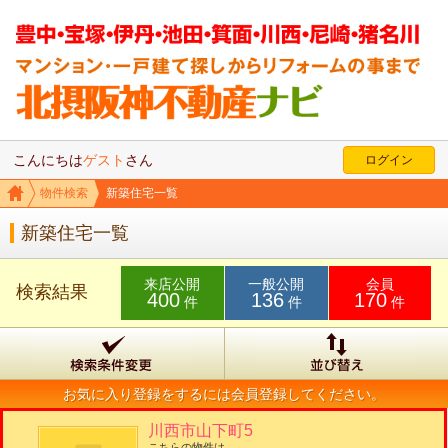
こんにちは
ゲスト
さん
ログイン
物件検索
新築住宅一覧
新築住宅一覧
来店公開
一般公開
会員
検索結果
400
136
170
件
件
件
お気に入り登録をするには会員登録してください。
川西市山下町5
こちらの物件は