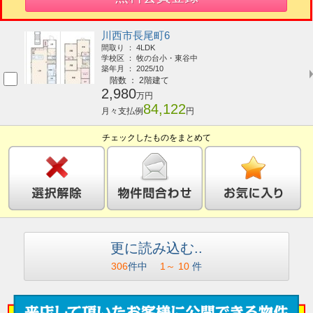
川西市長尾町6
間取り ： 4LDK
学校区 ： 牧の台小・東谷中
築年月 ： 2025/10
階数 ： 2階建て
2,980
万円
84,122
月々支払例
円
チェックしたものをまとめて
更に読み込む..
306
件中
1
～
10
件