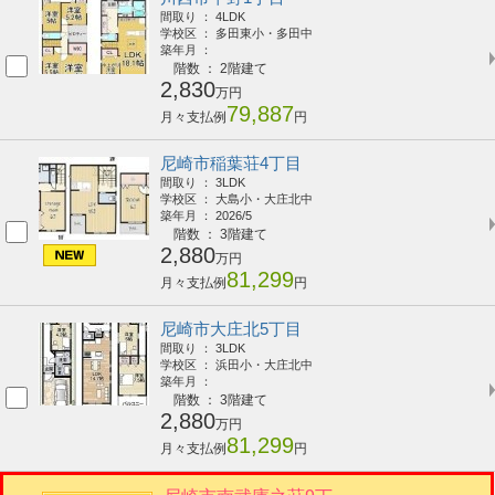
間取り ： 4LDK
学校区 ： 多田東小・多田中
築年月 ：
階数 ： 2階建て
2,830
万円
79,887
月々支払例
円
尼崎市稲葉荘4丁目
間取り ： 3LDK
学校区 ： 大島小・大庄北中
築年月 ： 2026/5
階数 ： 3階建て
2,880
万円
81,299
月々支払例
円
尼崎市大庄北5丁目
間取り ： 3LDK
学校区 ： 浜田小・大庄北中
築年月 ：
階数 ： 3階建て
2,880
万円
81,299
月々支払例
円