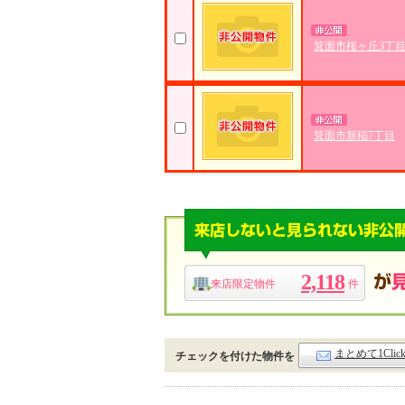
箕面市桜ヶ丘3丁
箕面市新稲7丁目
2,118
来店限定物件
件
まとめて1Cli
チェックを付けた物件を