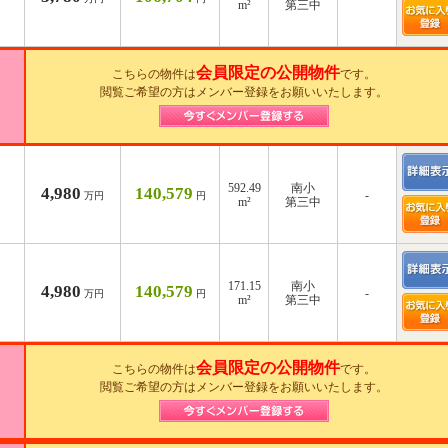
m²
第三中
会員限定の公開物件
こちらの物件は
です。
閲覧ご希望の方はメンバー登録をお願いいたします。
592.49
南小
4,980
140,579
-
万円
円
m²
第三中
171.15
南小
4,980
140,579
-
万円
円
m²
第三中
会員限定の公開物件
こちらの物件は
です。
閲覧ご希望の方はメンバー登録をお願いいたします。