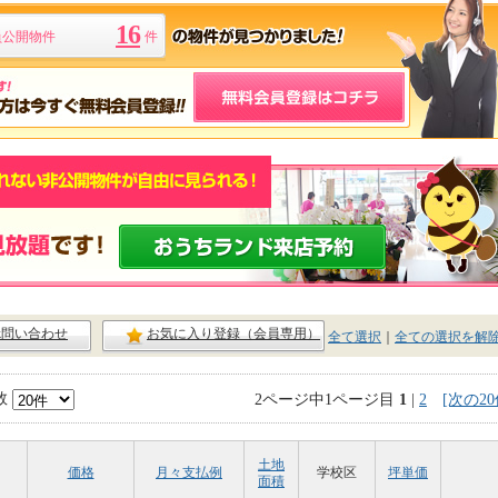
16
員公開物件
件
ck問い合わせ
お気に入り登録（会員専用）
全て選択
｜
全ての選択を解
数
2ページ中1ページ目
1
|
2
[次の20
土地
価格
月々支払例
学校区
坪単価
面積