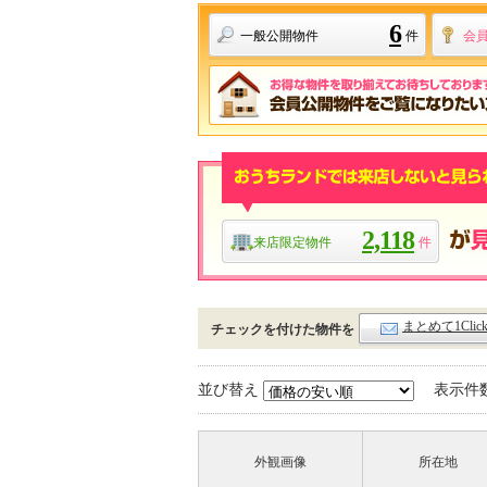
6
一般公開物件
件
会
2,118
来店限定物件
件
まとめて1Cli
チェックを付けた物件を
並び替え
表示件
外観画像
所在地