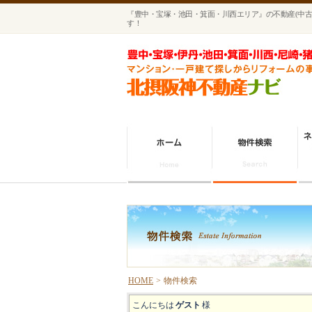
『豊中・宝塚・池田・箕面・川西エリア』の不動産(中古
す！
HOME
>
物件検索
こんにちは
ゲスト
様