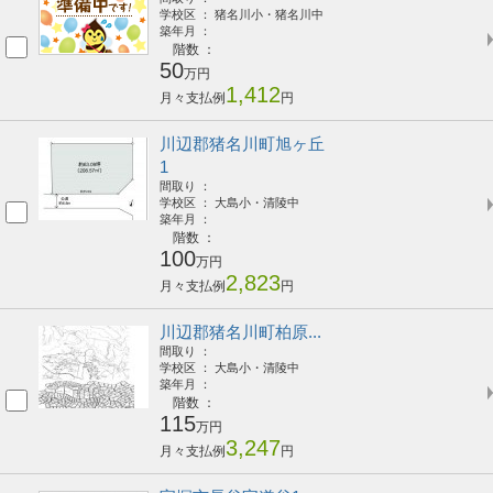
学校区 ： 猪名川小・猪名川中
築年月 ：
階数 ：
50
万円
1,412
月々支払例
円
川辺郡猪名川町旭ヶ丘
1
間取り ：
学校区 ： 大島小・清陵中
築年月 ：
階数 ：
100
万円
2,823
月々支払例
円
川辺郡猪名川町柏原...
間取り ：
学校区 ： 大島小・清陵中
築年月 ：
階数 ：
115
万円
3,247
月々支払例
円