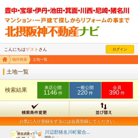
こんにちは
ゲスト
さん
ログイン
物件検索
土地一覧
土地一覧
来店公開
一般公開
会員
検索結果
1146
220
390
件
件
件
お気に入り登録をするには会員登録してください。
川辺郡猪名川町紫合...
間取り ：