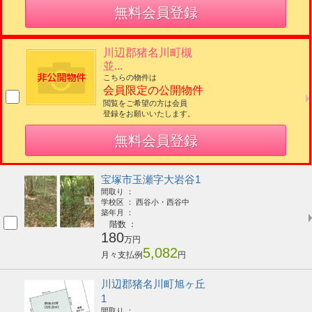
無料会員登録
川辺郡猪名川町槻
並...
こちらの物件は
会員限定の公開物件
閲覧をご希望の方は会員
登録をお願いいたします。
無料会員登録
宝塚市玉瀬字大岩谷1
間取り ：
学校区 ： 西谷小・西谷中
築年月 ：
階数 ：
180
万円
5,082
月々支払例
円
川辺郡猪名川町旭ヶ丘
1
間取り ：