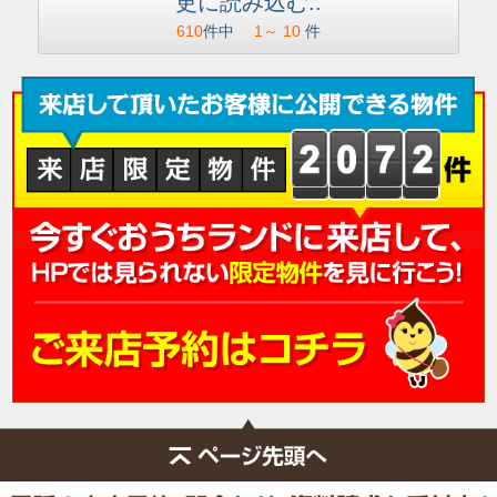
更に読み込む..
610
件中
1
～
10
件