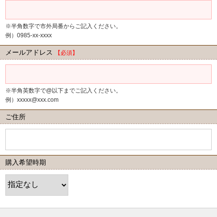
※半角数字で市外局番からご記入ください。
例）0985-xx-xxxx
メールアドレス
【必須】
※半角英数字で@以下までご記入ください。
例）xxxxx@xxx.com
ご住所
購入希望時期