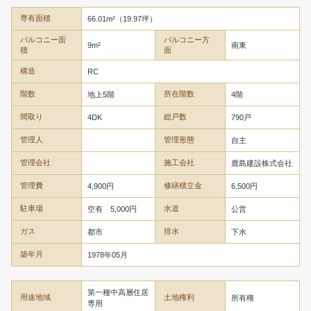
専有面積
66.01m²（19.97坪）
バルコニー面
バルコニー方
9m²
南東
積
面
構造
RC
階数
所在階数
地上5階
4階
間取り
総戸数
4DK
790戸
管理人
管理形態
自主
管理会社
施工会社
鹿島建設株式会社
管理費
修繕積立金
4,900円
6,500円
駐車場
水道
空有 5,000円
公営
ガス
排水
都市
下水
築年月
1978年05月
第一種中高層住居
用途地域
土地権利
所有権
専用