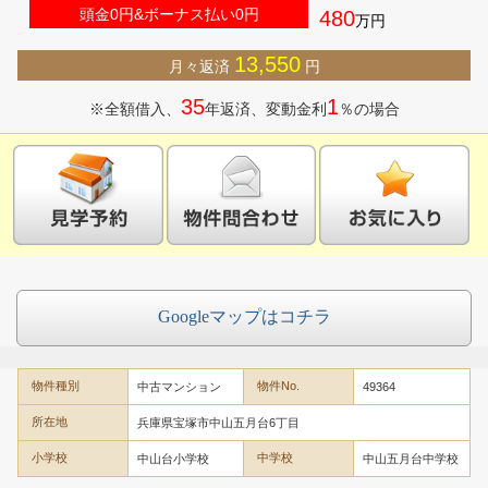
頭金0円&ボーナス払い0円
480
万円
13,550
月々返済
円
35
1
※全額借入、
年返済、変動金利
％の場合
Google
マップはコチラ
物件種別
物件No.
中古マンション
49364
所在地
兵庫県宝塚市中山五月台6丁目
小学校
中学校
中山台小学校
中山五月台中学校