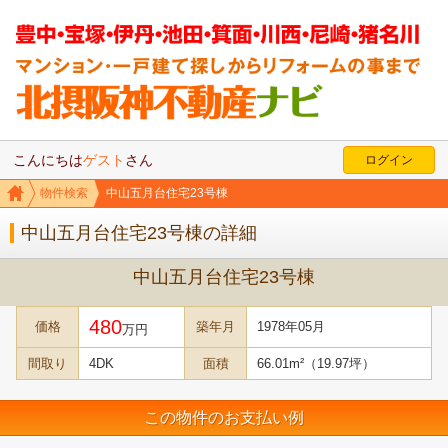
こんにちは
ゲスト
さん
ログイン
物件検索
中山五月台住宅23号棟
中山五月台住宅23号棟の詳細
中山五月台住宅23号棟
480
価格
築年月
1978年05月
万円
間取り
4DK
面積
66.01m²（19.97坪）
この物件のお支払い例