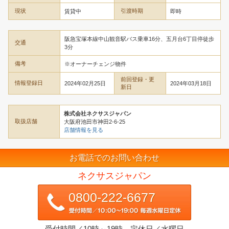
現状
引渡時期
賃貸中
即時
阪急宝塚本線中山観音駅バス乗車16分、五月台6丁目停徒歩
交通
3分
備考
※オーナーチェンジ物件
前回登録・更
情報登録日
2024年02月25日
2024年03月18日
新日
株式会社ネクサスジャパン
取扱店舗
大阪府池田市神田2-6-25
店舗情報を見る
お電話でのお問い合わせ
ネクサスジャパン
0800-222-6677
受付時間／10時～19時 定休日／水曜日